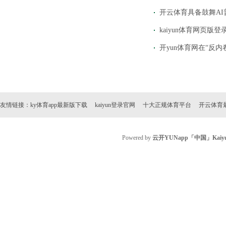
友情链接：
ky体育app最新版下载
kaiyun登录官网
十大正规体育平台
开云体育最
Powered by
云开YUNapp「中国」Kai