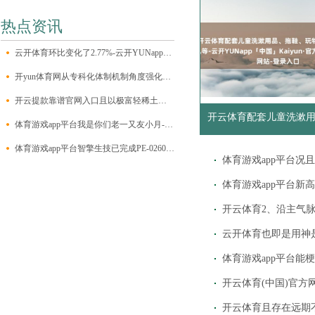
热点资讯
云开体育环比变化了2.77%-云开YUNapp「中国」Kaiyun·官方网站-登录入口
开yun体育网从专科化体制机制角度强化监管引颈-云开YUNapp「中国」Kaiyun·官方网
开云提款靠谱官网入口且以极富轻稀土为主要特征-云开YUNapp「中国」Kaiyun·官方网站
体育游戏app平台我是你们老一又友小月-云开YUNapp「中国」Kaiyun·官方网站-登录
体育游戏app平台智擎生技已完成PE-0260的IND申诉准备职责-云开YUNapp「中国」