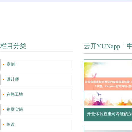
栏目分类
云开YUNapp「
案例
设计师
在施工地
别墅实施
陈设