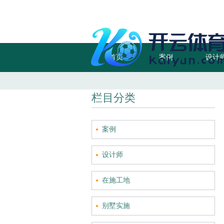
首页
案例
设计
栏目分类
案例
设计师
在施工地
别墅实施