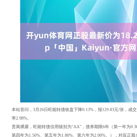
本站音问，3月26日旺能转债收盘下降0.13%，报129.83元/张，成交
率2.98%。
贵寓裸露，旺能转债信用级别为“AA”，债券期限6年（第一年为0.30%
第四年为1.50%、第五年为1.80%、第六年为2.00%。），对应正