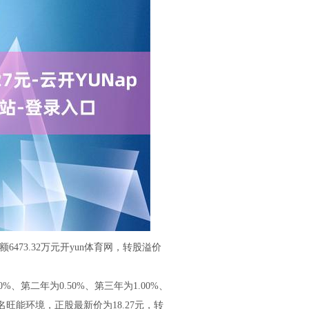
额6473.32万元开yun体育网，转股溢价
、第二年为0.50%、第三年为1.00%、
股名旺能环境，正股最新价为18.27元，转