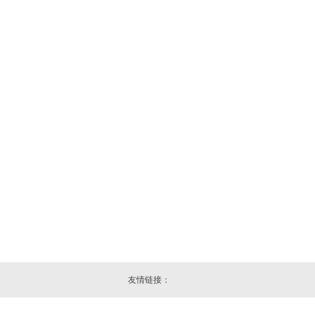
友情链接：