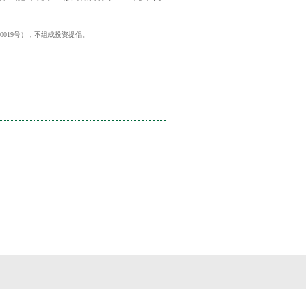
40019号），不组成投资提倡。